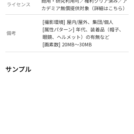
商用・研究利用可／権利クリア済み／ア
ライセンス
カデミア無償提供対象（詳細は
こちら
）
[撮影環境] 屋内/屋外、集団/個人
[属性パターン] 年代、装着品（帽子、
備考
眼鏡、ヘルメット）の有無など
[画素数] 20MB〜30MB
サンプル