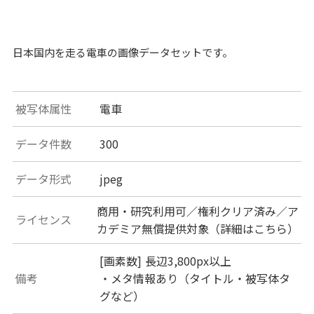
日本国内を走る電車の画像データセットです。
被写体属性
電車
データ件数
300
データ形式
jpeg
商用・研究利用可／権利クリア済み／ア
ライセンス
カデミア無償提供対象（詳細は
こちら
）
[画素数] 長辺3,800px以上
備考
・メタ情報あり（タイトル・被写体タ
グなど）