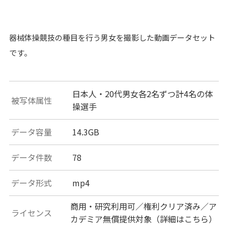
器械体操競技の種目を行う男女を撮影した動画データセット
です。
日本人・20代男女各2名ずつ計4名の体
被写体属性
操選手
データ容量
14.3GB
データ件数
78
データ形式
mp4
商用・研究利用可／権利クリア済み／ア
ライセンス
カデミア無償提供対象（詳細は
こちら
）