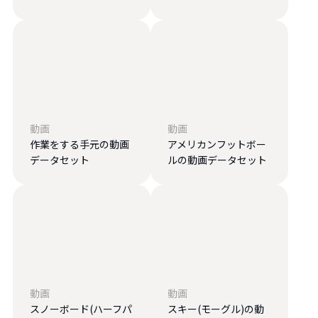
動画
動画
作業をする手元の動画
アメリカンフットボー
データセット
ルの動画データセット
動画
動画
スノーボード(ハーフパ
スキー(モーグル)の動