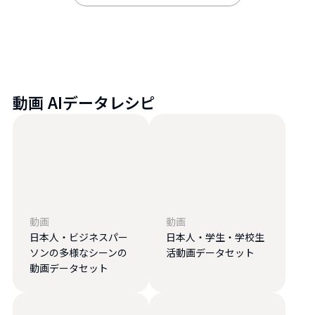
動画 AIデータレシピ
動画
動画
日本人・ビジネスパー
日本人・学生・学校生
ソンの多様なシーンの
活動画データセット
動画データセット