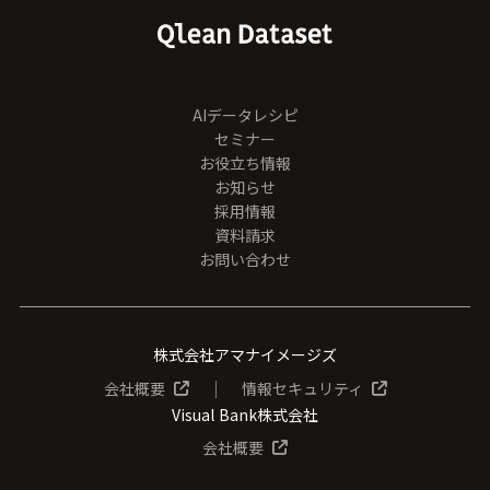
AIデータレシピ
セミナー
お役立ち情報
お知らせ
採用情報
資料請求
お問い合わせ
株式会社アマナイメージズ
│
会社概要
情報セキュリティ
Visual Bank株式会社
会社概要