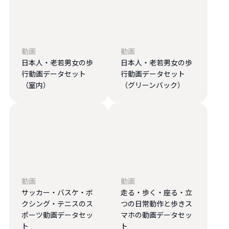
動画
動画
日本人・老若男女の歩
日本人・老若男女の歩
行動画データセット
行動画データセット
（室内）
（グリーンバック）
動画
動画
サッカー・バスケ・ボ
走る・歩く・座る・立
クシング・テニスのス
つの日常動作と歩きス
ポーツ動画データセッ
マホの動画データセッ
ト
ト