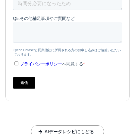
AIデータレシピにもどる