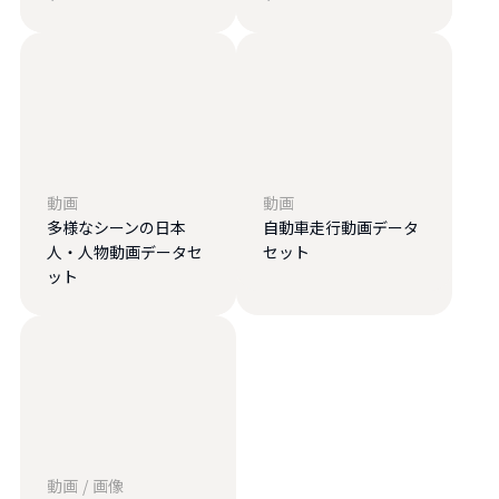
動画
動画
多様なシーンの日本
自動車走行動画データ
人・人物動画データセ
セット
ット
動画
/
画像