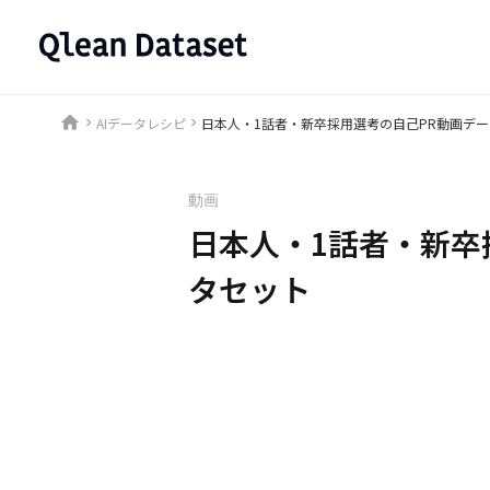
home
AIデータレシピ
日本人・1話者・新卒採用選考の自己PR動画デ
keyboard_arrow_right
keyboard_arrow_right
動画
日本人・1話者・新卒
タセット