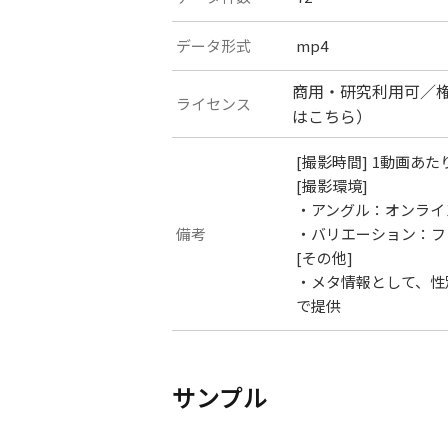
データ形式
mp4
商用・研究利用可／
ライセンス
は
こちら
）
[撮影時間] 1動画あた
[撮影環境]
・アングル：オンライ
備考
・バリエーション：フ
[その他]
・メタ情報として、性
で提供
サンプル