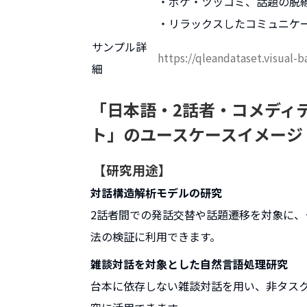
・ボケ・ツッコミ、話題の脱
・リラックスしたコミュニケ
サンプル詳
https://qleandataset.visual-
細
「日本語・2話者・コメディ
ト」のユースケースイメージ
【研究用途】
対話構造解析モデルの研究
2話者間での発話交替や話題遷移を対象に
法の検証に利用できます。
雑談対話を対象とした自然言語処理研究
台本に依存しない雑談対話を用い、非タス