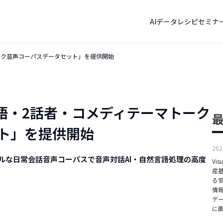
AIデータレシピ
セミナ
ーマトーク音声コーパスデータセット」を提供開始
「日本語・2話者・コメディテーマトーク
ト」を提供開始
202
者のリアルな日常会話音声コーパスで音声対話AI・自然言語処理の高度
Vis
産
る
情
デー
に