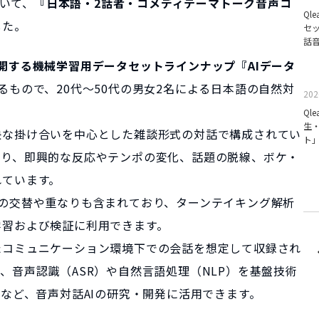
おいて、
『日本語・2話者・コメディテーマトーク音声コ
Ql
した。
セ
話
etが展開する機械学習用データセットラインナップ『AIデータ
るもので、20代〜50代の男女2名による日本語の自然対
202
Ql
生
快な掛け合いを中心とした雑談形式の対話で構成されてい
ト
より、即興的な反応やテンポの変化、話題の脱線、ボケ・
れています。
の交替や重なりも含まれており、ターンテイキング解析
学習および検証に利用できます。
たコミュニケーション環境下での会話を想定して収録され
key
、音声認識（ASR）や自然言語処理（NLP）を基盤技術
トなど、音声対話AIの研究・開発に活用できます。