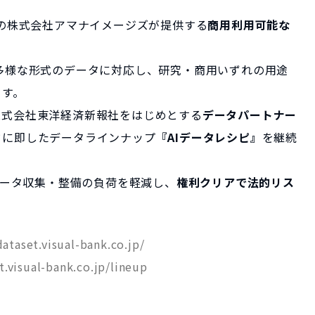
Bank傘下の株式会社アマナイメージズが提供する
商用利用可能な
多様な形式のデータに対応し、研究・商用いずれの用途
ます。
株式会社東洋経済新報社をはじめとする
データパートナー
ドに即したデータラインナップ
『AIデータレシピ』
を継続
おけるデータ収集・整備の負荷を軽減し、
権利クリアで法的リス
。
dataset.visual-bank.co.jp/
t.visual-bank.co.jp/lineup