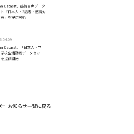
ean Dataset、感情音声データ
ット「日本人・2話者・感情対
音声」を提供開始
6.04.09
ean Dataset、「日本人・学
・学校生活動画データセッ
」を提供開始
board_backspace
お知らせ一覧に戻る