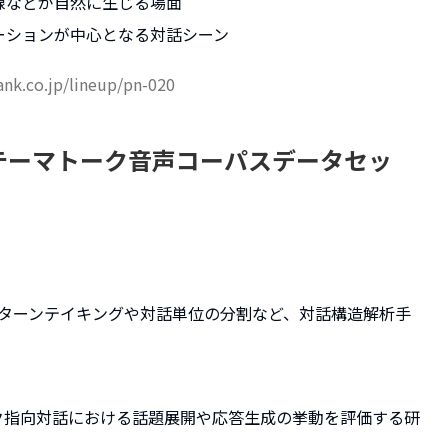
線などが自然に生じる場面
ーションが中心となる対話シーン
bank.co.jp/lineup/pn-020
テーマトーク音声コーパスデータセッ
、ターンテイキングや対話単位の分割など、対話構造解析手
ク指向対話における話題展開や応答生成の挙動を評価する研