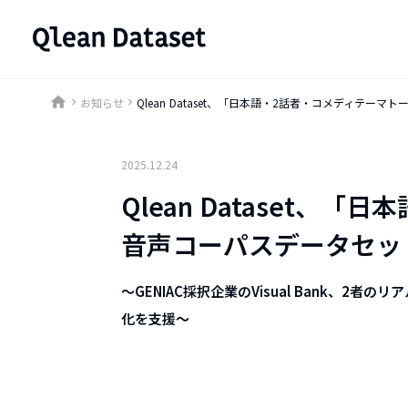
home
お知らせ
Qlean Dataset、「日本語・2話者・コメディテ
keyboard_arrow_right
keyboard_arrow_right
2025.12.24
Qlean Dataset、
音声コーパスデータセッ
〜GENIAC採択企業のVisual Bank、2
化を支援〜