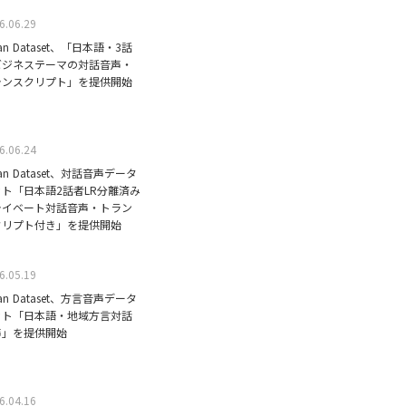
6.06.29
ean Dataset、「日本語・3話
ビジネステーマの対話音声・
ランスクリプト」を提供開始
6.06.24
ean Dataset、対話音声データ
ット「日本語2話者LR分離済み
ライベート対話音声・トラン
クリプト付き」を提供開始
6.05.19
ean Dataset、方言音声データ
ット「日本語・地域方言対話
声」を提供開始
6.04.16