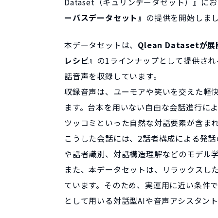
Dataset（キュリンデータセット）』に
ーパスデータセット』
の提供を開始しま
本データセットは、
Qlean Datas
レシピ』
の1ラインナップとして提供され
話音声を収録しています。
収録音声は、ユーモアや笑いを交えた軽
ます。台本を用いない自由な会話進行に
ツッコミといった自然な対話要素が含ま
こうした会話には、2話者構成による発話
や話者識別、対話構造理解などのモデル
また、本データセットは、リラックスし
ています。そのため、実運用に近い条件で
として用いる対話型AIや音声アシスタン