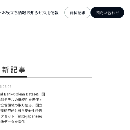
ー
お役立ち情報
お知らせ
採用情報
資料請求
お問い合わせ
最新記事
6.08.06
ual BankのQlean Dataset、国
基盤モデルの継続性を担保す
安全性領域の取り組み、国立
報学研究所とVLM安全性評価
タセット「msts-japanese」
画像データを提供