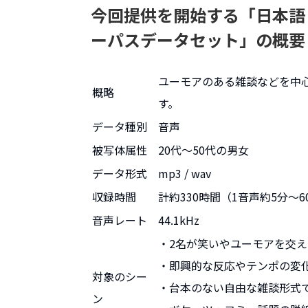
今回提供を開始する「日本語
ーパスデータセット」の概要
ユーモアのある雑談などを中心
概略
す。
データ種別
音声
被写体属性
20代〜50代の男女
データ形式
mp3 / wav
収録時間
計約330時間（1音声約5分〜6
音声レート
44.1kHz
・2名が笑いやユーモアを交
・即興的な反応やテンポの変
対象のシー
・台本のない自由な雑談形式
ン