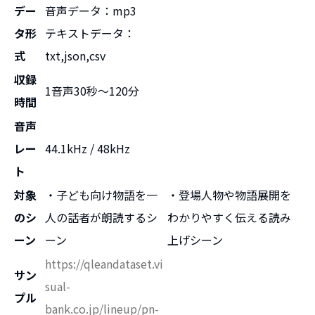
デー
音声データ：mp3
タ形
テキストデータ：
式
txt,json,csv
収録
1音声30秒〜120分
時間
音声
レー
44.1kHz / 48kHz
ト
対象
・子ども向け物語を一
・登場人物や物語展開を
のシ
人の話者が朗読するシ
わかりやすく伝える読み
ーン
ーン
上げシーン
https://qleandataset.vi
サン
sual-
プル
bank.co.jp/lineup/pn-