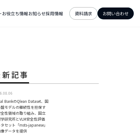
ー
お役立ち情報
お知らせ
採用情報
資料請求
お問い合わせ
最新記事
6.08.06
ual BankのQlean Dataset、国
基盤モデルの継続性を担保す
安全性領域の取り組み、国立
報学研究所とVLM安全性評価
タセット「msts-japanese」
画像データを提供