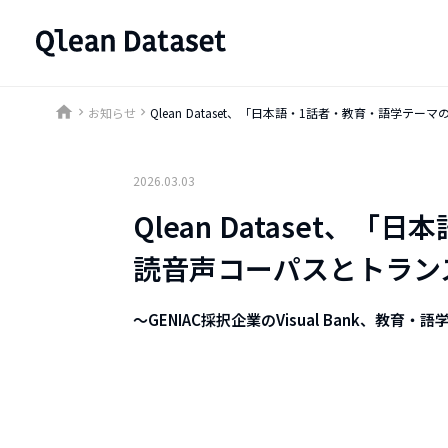
home
お知らせ
Qlean Dataset、「日本語・1話者・教育・語学
keyboard_arrow_right
keyboard_arrow_right
2026.03.03
Qlean Dataset、
読音声コーパスとトラン
〜GENIAC採択企業のVisual Bank、教