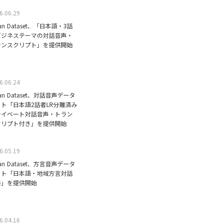
6.06.29
ean Dataset、「日本語・3話
ビジネステーマの対話音声・
ランスクリプト」を提供開始
6.06.24
ean Dataset、対話音声データ
ット「日本語2話者LR分離済み
ライベート対話音声・トラン
クリプト付き」を提供開始
6.05.19
ean Dataset、方言音声データ
ット「日本語・地域方言対話
声」を提供開始
6.04.16