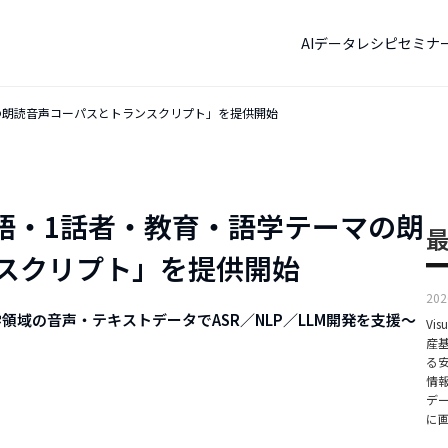
AIデータレシピ
セミナ
テーマの朗読音声コーパスとトランスクリプト」を提供開始
「日本語・1話者・教育・語学テーマの朗
スクリプト」を提供開始
202
育・語学領域の音声・テキストデータでASR／NLP／LLM開発を支援〜
Vis
産
る
情
デー
に