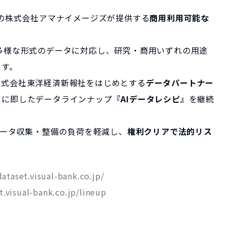
Bank傘下の株式会社アマナイメージズが提供する
商用利用可能な
多様な形式のデータに対応し、研究・商用いずれの用途
ます。
株式会社東洋経済新報社をはじめとする
データパートナー
ドに即したデータラインナップ
『AIデータレシピ』
を継続
おけるデータ収集・整備の負荷を軽減し、
権利クリアで法的リス
。
dataset.visual-bank.co.jp/
t.visual-bank.co.jp/lineup