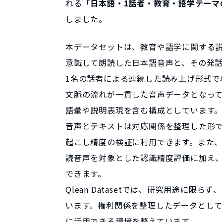
れる
「日本語・1話者・教育・語学テーマ
しました。
本データセットは、教育や語学に関する
意識して朗読した日本語音声と、その発
1名の話者による連続した読み上げ形式
文脈の流れが一貫した音声データとなっ
語彙や説明表現を含む構成としています
音声とテキストは対応関係を整理した形
起こし精度の検証に利用できます。また
読音声を対象とした認識精度評価に加え
できます。
Qlean Datasetでは、研究用途に
います。権利関係を整理したデータとし
に活用できる環境を整えています。