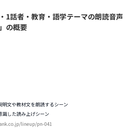
・1話者・教育・語学テーマの朗読音声
」の概要
説明文や教材文を朗読するシーン
意識した読み上げシーン
bank.co.jp/lineup/pn-041