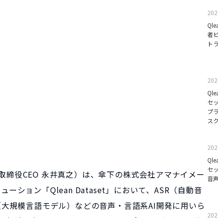
202
Ql
者
ト
202
Ql
セ
プ
ス
202
Ql
セ
、代表取締役CEO 永井真之）は、傘下の株式会社アマナイメー
音
ション「Qlean Dataset」において、ASR（自動音
（大規模言語モデル）などの音声・言語系AI開発に用いら
202