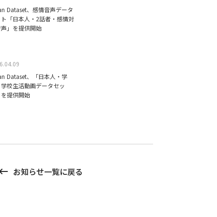
ean Dataset、感情音声データ
ット「日本人・2話者・感情対
音声」を提供開始
6.04.09
ean Dataset、「日本人・学
・学校生活動画データセッ
」を提供開始
board_backspace
お知らせ一覧に戻る