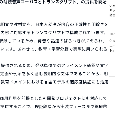
の朗読音声コーパスとトランスクリプト」
の提供を開始
Ql
セ
話
説明文や教材文を、日本人話者が内容の正確性と明瞭さを
話内容に対応するトランスクリプトで構成されています。
202
で収録しているため、発音や話速のばらつきが抑えられ、
Ql
生
ています。あわせて、教育・学習分野で実際に用いられる
ト
。
で提供されるため、発話単位でのアライメント確認や文字
、定義や例示を多く含む説明的な文体であることから、朗
、教育ドメインにおける言語モデルの適応度検証にも活用
key
限らず、商用利用を前提としたAI開発プロジェクトにも対応して
て提供することで、検証段階から実装フェーズまで継続的